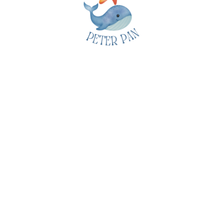
ARCOBALENA SCS
Via principe, 35
31056 Musestre di Roncade
(TV)
Tel :
0422 823508
E-mail:
info@arcobalenanido.it
Siamo aperti tutto l'anno
Orari: